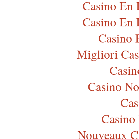
Casino En 
Casino En 
Casino 
Migliori Ca
Casi
Casino No
Cas
Casino
Nouveaux Ca