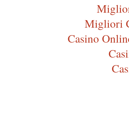
Miglio
Migliori
Casino Onli
Cas
Cas