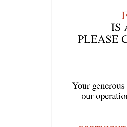
IS
PLEASE 
Your generous 
our operatio