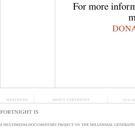
For more informa
m
DON