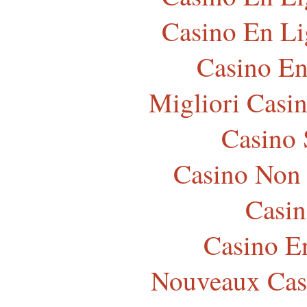
Casino En Li
Casino En
Migliori Casi
Casino
Casino Non
Casin
Casino E
Nouveaux Cas