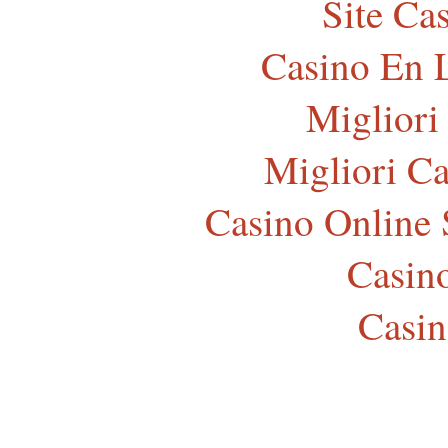
Site Ca
Casino En 
Migliori
Migliori 
Casino Online
Casin
Casin