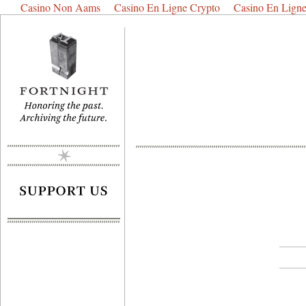
Casino Non Aams
Casino En Ligne Crypto
Casino En Ligne