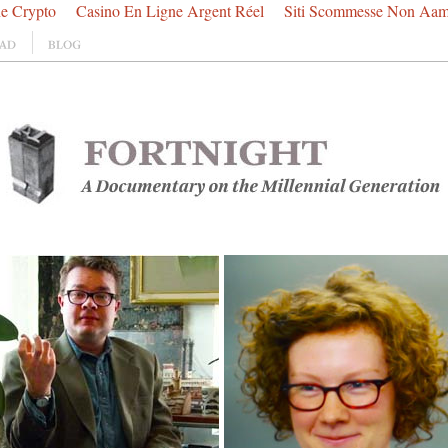
e Crypto
Casino En Ligne Argent Réel
Siti Scommesse Non Aa