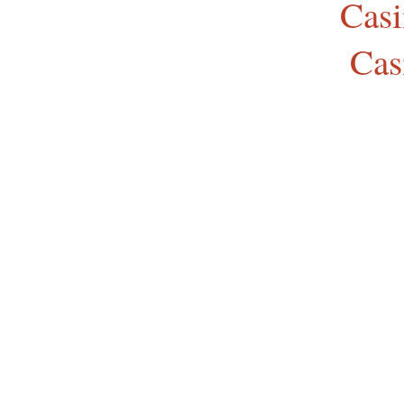
Cas
Cas