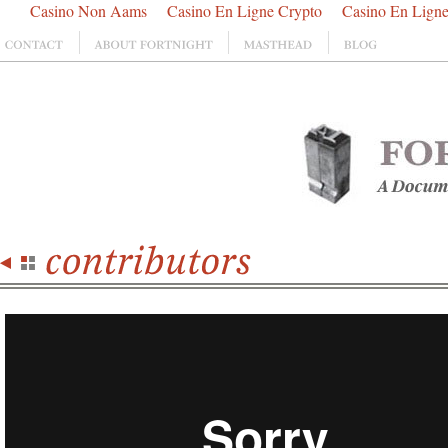
Casino Non Aams
Casino En Ligne Crypto
Casino En Ligne