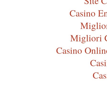
Site 
Casino E
Miglio
Migliori
Casino Onli
Cas
Cas