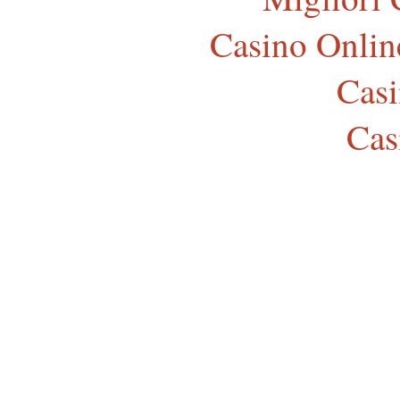
Casino Onli
Cas
Cas