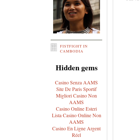
FISTFIGHT IN
CAMBODIA
Hidden gems
Casino Senza AAMS
Site De Paris Sportif
Migliori Casino Non
AAMS
Casino Online Esteri
Lista Casino Online Non
AAMS
Casino En Ligne Argent
Réel