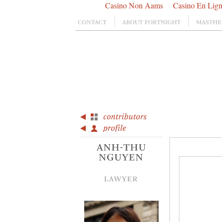
Casino Non Aams
Casino En Lign