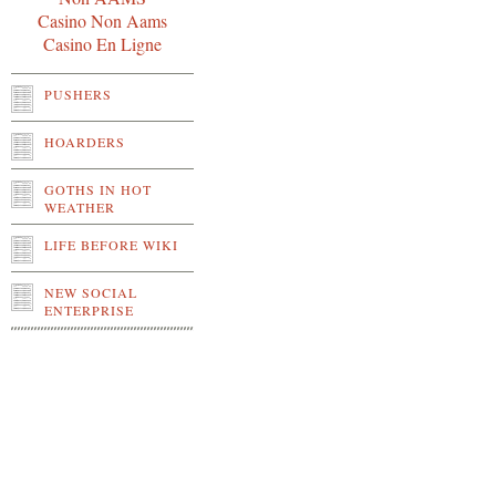
Casino Non Aams
Casino En Ligne
PUSHERS
HOARDERS
GOTHS IN HOT
WEATHER
LIFE BEFORE WIKI
NEW SOCIAL
ENTERPRISE