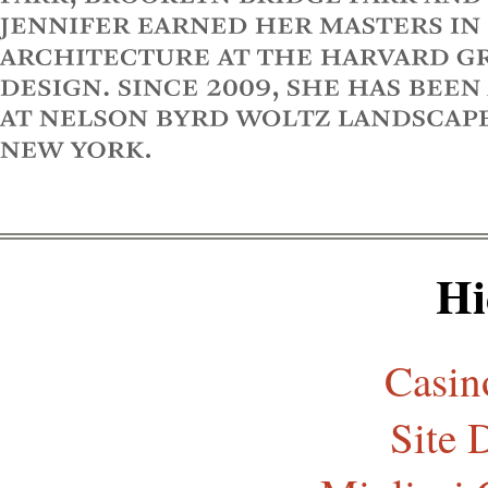
Hi
Casi
Site 