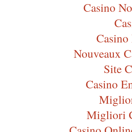
Casino No
Cas
Casino
Nouveaux Ca
Site 
Casino E
Miglio
Migliori
Casino Onli