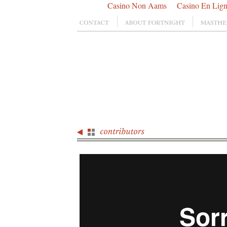
Casino Non Aams
Casino En Lign