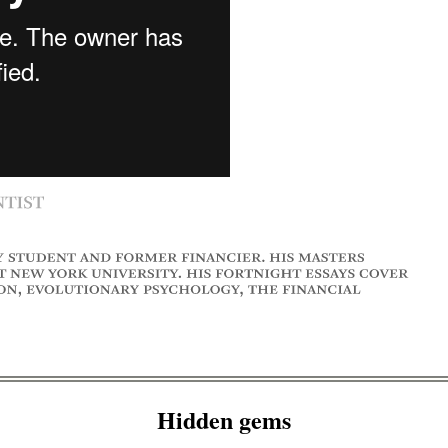
Hidden gems