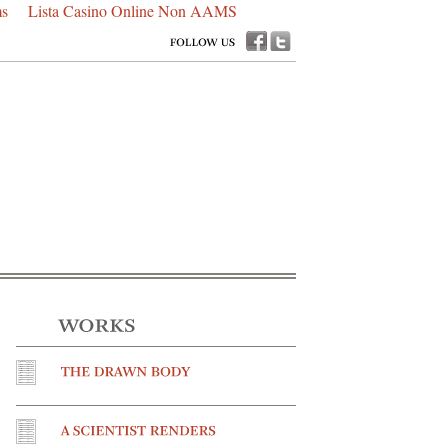
ms
Lista Casino Online Non AAMS