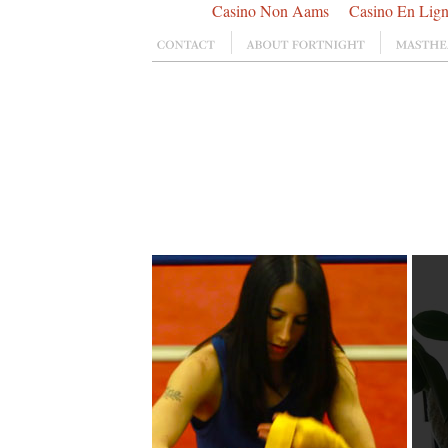
Casino Non Aams
Casino En Lign