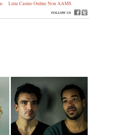
ms
Lista Casino Online Non AAMS