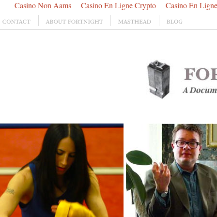
Casino Non Aams
Casino En Ligne Crypto
Casino En Ligne