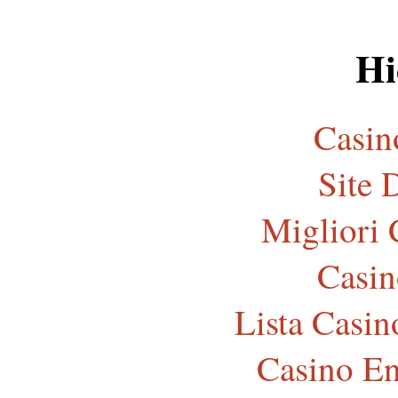
Hi
Casi
Site 
Migliori
Casin
Lista Casi
Casino En