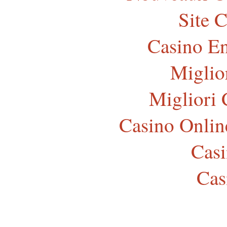
Site 
Casino E
Miglio
Migliori
Casino Onli
Cas
Cas