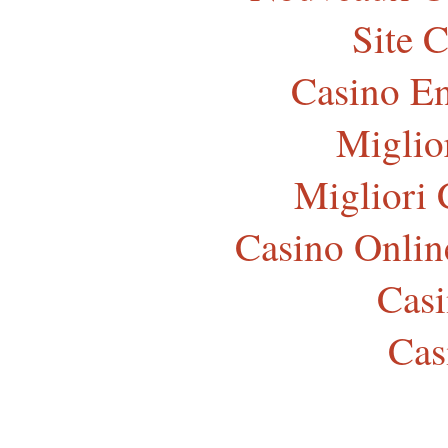
Site 
Casino E
Miglio
Migliori
Casino Onli
Cas
Cas