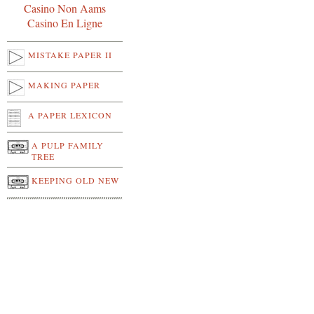
Casino Non Aams
Casino En Ligne
MISTAKE PAPER II
MAKING PAPER
A PAPER LEXICON
A PULP FAMILY
TREE
KEEPING OLD NEW