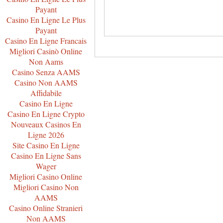
Payant
Casino En Ligne Le Plus
Payant
Casino En Ligne Francais
Migliori Casinò Online
Non Aams
Casino Senza AAMS
Casino Non AAMS
Affidabile
Casino En Ligne
Casino En Ligne Crypto
Nouveaux Casinos En
Ligne 2026
Site Casino En Ligne
Casino En Ligne Sans
Wager
Migliori Casino Online
Migliori Casino Non
AAMS
Casino Online Stranieri
Non AAMS