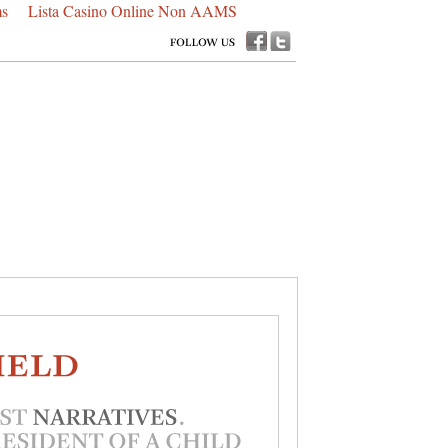
ms
Lista Casino Online Non AAMS