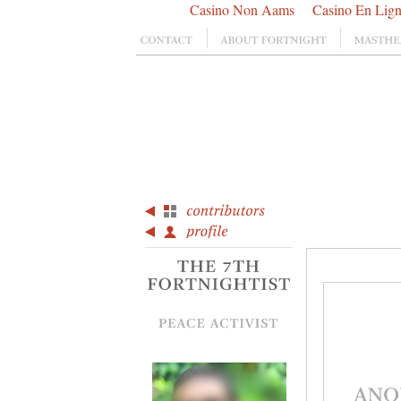
Casino Non Aams
Casino En Lign