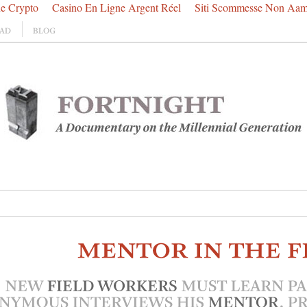
e Crypto
Casino En Ligne Argent Réel
Siti Scommesse Non Aa