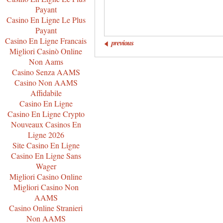
Payant
Casino En Ligne Le Plus
Payant
Casino En Ligne Francais
Migliori Casinò Online
Non Aams
Casino Senza AAMS
Casino Non AAMS
Affidabile
Casino En Ligne
Casino En Ligne Crypto
Nouveaux Casinos En
Ligne 2026
Site Casino En Ligne
Casino En Ligne Sans
Wager
Migliori Casino Online
Migliori Casino Non
AAMS
Casino Online Stranieri
Non AAMS