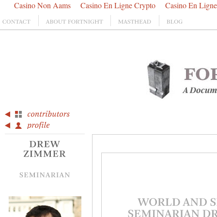
Casino Non Aams
Casino En Ligne Crypto
Casino En Ligne