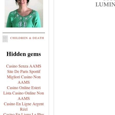
CHILDREN & DEATH
Hidden gems
Casino Senza AAMS
Site De Paris Sportif
Migliori Casino Non
AAMS
Casino Online Esteri
Lista Casino Online Non
AAMS
Casino En Ligne Argent
Réel
Casino En Ligne Le Plus