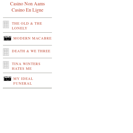
Casino Non Aams
Casino En Ligne
THE OLD & THE
LONELY
MODERN MACABRE
DEATH & WE THREE
TINA WINTERS
HATES ME
MY IDEAL
FUNERAL