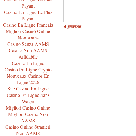
Payant
Casino En Ligne Le Plus
Payant
Casino En Ligne Francais
Migliori Casinò Online
Non Aams
Casino Senza AAMS
Casino Non AAMS
Affidabile
Casino En Ligne
Casino En Ligne Crypto
Nouveaux Casinos En
Ligne 2026
Site Casino En Ligne
Casino En Ligne Sans
Wager
Migliori Casino Online
Migliori Casino Non
AAMS
Casino Online Stranieri
Non AAMS