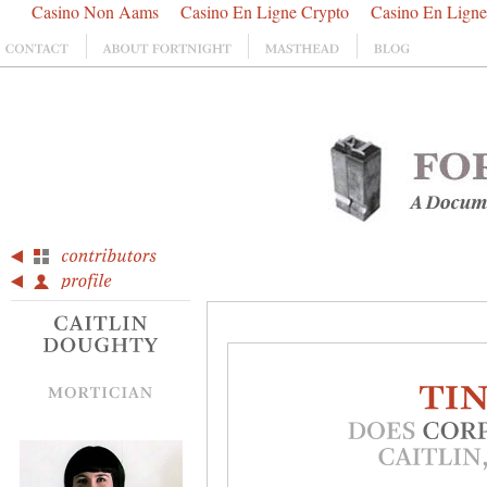
Casino Non Aams
Casino En Ligne Crypto
Casino En Ligne