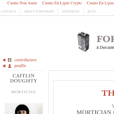
Casino Non Aams
Casino En Ligne Crypto
Casino En Ligne