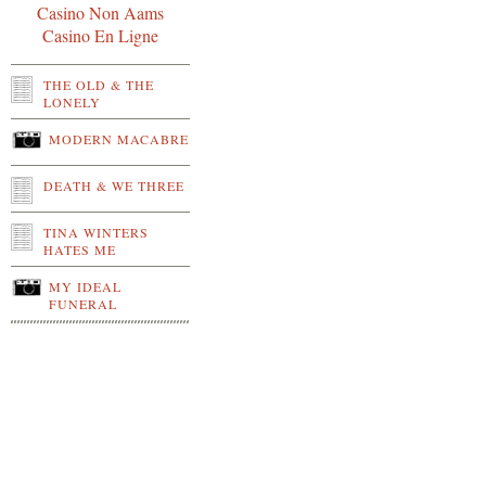
Casino Non Aams
Casino En Ligne
THE OLD & THE
LONELY
MODERN MACABRE
DEATH & WE THREE
TINA WINTERS
HATES ME
MY IDEAL
FUNERAL