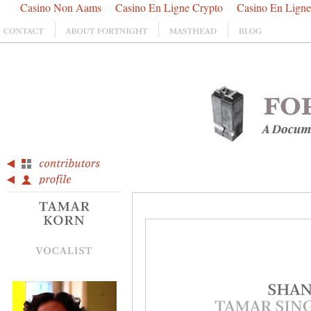
Casino Non Aams
Casino En Ligne Crypto
Casino En Ligne