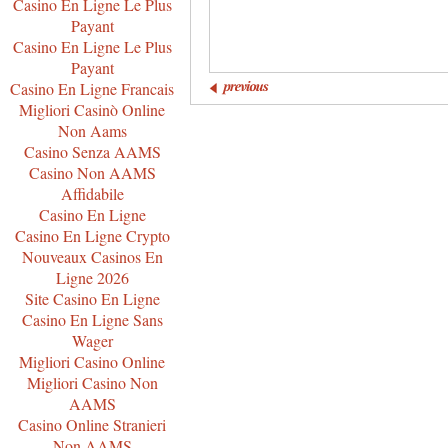
Casino En Ligne Le Plus
Payant
Casino En Ligne Le Plus
Payant
Casino En Ligne Francais
Migliori Casinò Online
Non Aams
Casino Senza AAMS
Casino Non AAMS
Affidabile
Casino En Ligne
Casino En Ligne Crypto
Nouveaux Casinos En
Ligne 2026
Site Casino En Ligne
Casino En Ligne Sans
Wager
Migliori Casino Online
Migliori Casino Non
AAMS
Casino Online Stranieri
Non AAMS