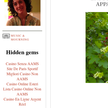
MUSIC &
MOURNING
Hidden gems
Casino Senza AAMS
Site De Paris Sportif
Migliori Casino Non
AAMS
Casino Online Esteri
Lista Casino Online Non
AAMS
Casino En Ligne Argent
Réel