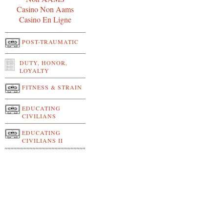
Casino Non Aams
Casino En Ligne
POST-TRAUMATIC
DUTY, HONOR,
LOYALTY
FITNESS & STRAIN
EDUCATING
CIVILIANS
EDUCATING
CIVILIANS II