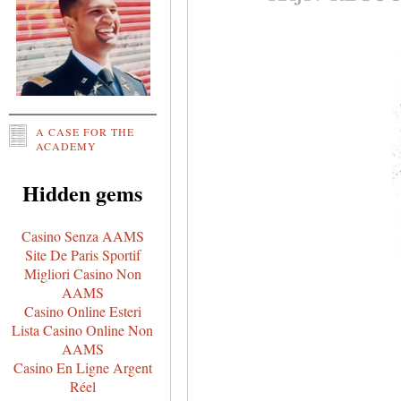
A CASE FOR THE
ACADEMY
Hidden gems
Casino Senza AAMS
Site De Paris Sportif
Migliori Casino Non
AAMS
Casino Online Esteri
Lista Casino Online Non
AAMS
Casino En Ligne Argent
Réel