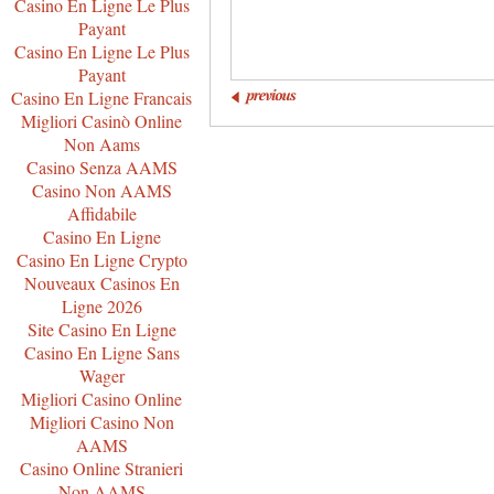
Casino En Ligne Le Plus
Payant
Casino En Ligne Le Plus
Payant
Casino En Ligne Francais
Migliori Casinò Online
Non Aams
Casino Senza AAMS
Casino Non AAMS
Affidabile
Casino En Ligne
Casino En Ligne Crypto
Nouveaux Casinos En
Ligne 2026
Site Casino En Ligne
Casino En Ligne Sans
Wager
Migliori Casino Online
Migliori Casino Non
AAMS
Casino Online Stranieri
Non AAMS