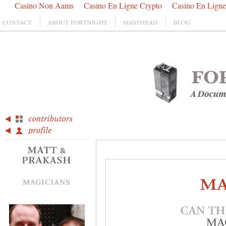
Casino Non Aams
Casino En Ligne Crypto
Casino En Ligne