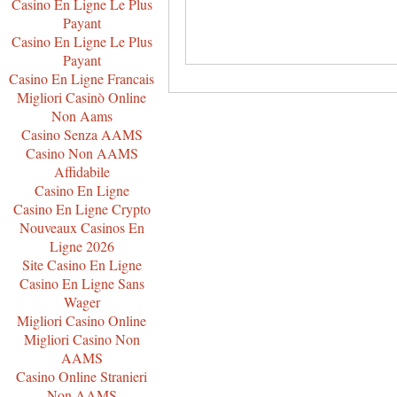
Casino En Ligne Le Plus
Payant
Casino En Ligne Le Plus
Payant
Casino En Ligne Francais
Migliori Casinò Online
Non Aams
Casino Senza AAMS
Casino Non AAMS
Affidabile
Casino En Ligne
Casino En Ligne Crypto
Nouveaux Casinos En
Ligne 2026
Site Casino En Ligne
Casino En Ligne Sans
Wager
Migliori Casino Online
Migliori Casino Non
AAMS
Casino Online Stranieri
Non AAMS