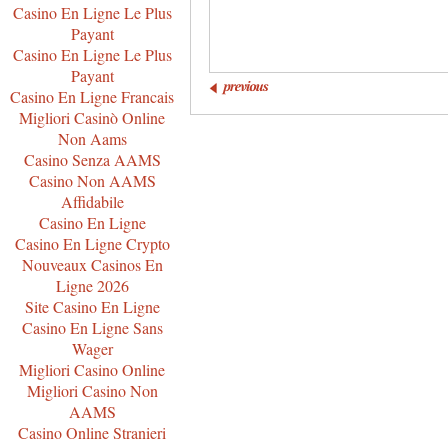
Casino En Ligne Le Plus
Payant
Casino En Ligne Le Plus
Payant
Casino En Ligne Francais
Migliori Casinò Online
Non Aams
Casino Senza AAMS
Casino Non AAMS
Affidabile
Casino En Ligne
Casino En Ligne Crypto
Nouveaux Casinos En
Ligne 2026
Site Casino En Ligne
Casino En Ligne Sans
Wager
Migliori Casino Online
Migliori Casino Non
AAMS
Casino Online Stranieri