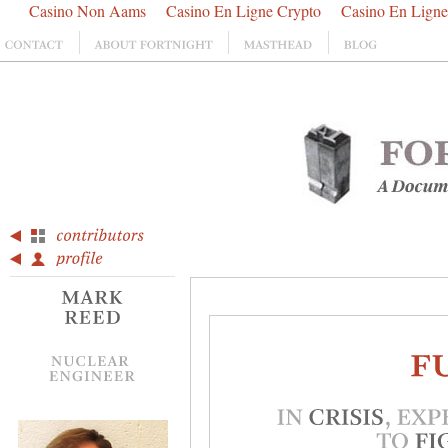
Casino Non Aams
Casino En Ligne Crypto
Casino En Ligne