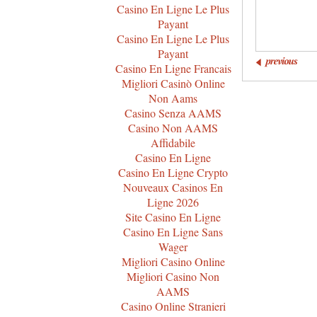
Casino En Ligne Le Plus
Payant
Casino En Ligne Le Plus
Payant
Casino En Ligne Francais
Migliori Casinò Online
Non Aams
Casino Senza AAMS
Casino Non AAMS
Affidabile
Casino En Ligne
Casino En Ligne Crypto
Nouveaux Casinos En
Ligne 2026
Site Casino En Ligne
Casino En Ligne Sans
Wager
Migliori Casino Online
Migliori Casino Non
AAMS
Casino Online Stranieri