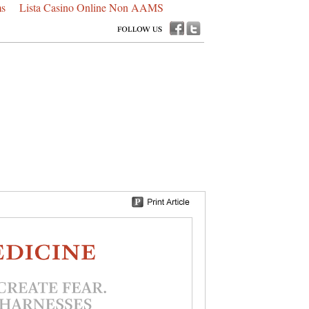
ms
Lista Casino Online Non AAMS