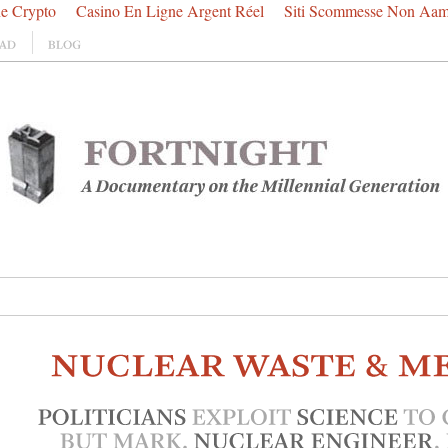
e Crypto
Casino En Ligne Argent Réel
Siti Scommesse Non Aa