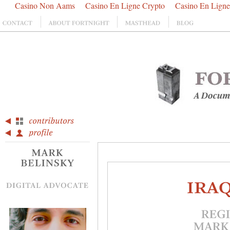
Casino Non Aams
Casino En Ligne Crypto
Casino En Ligne