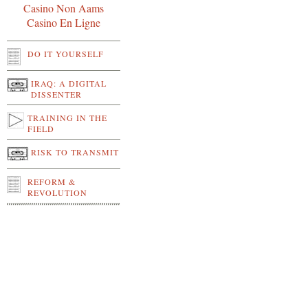
Casino Non Aams
Casino En Ligne
DO IT YOURSELF
IRAQ: A DIGITAL
DISSENTER
TRAINING IN THE
FIELD
RISK TO TRANSMIT
REFORM &
REVOLUTION