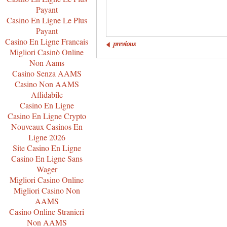
Payant
Casino En Ligne Le Plus
Payant
Casino En Ligne Francais
Migliori Casinò Online
Non Aams
Casino Senza AAMS
Casino Non AAMS
Affidabile
Casino En Ligne
Casino En Ligne Crypto
Nouveaux Casinos En
Ligne 2026
Site Casino En Ligne
Casino En Ligne Sans
Wager
Migliori Casino Online
Migliori Casino Non
AAMS
Casino Online Stranieri
Non AAMS