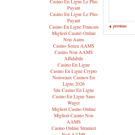
Casino En Ligne Le Plus
Payant
Casino En Ligne Le Plus
Payant
Casino En Ligne Francais
Migliori Casinò Online
Non Aams
Casino Senza AAMS
Casino Non AAMS
Affidabile
Casino En Ligne
Casino En Ligne Crypto
Nouveaux Casinos En
Ligne 2026
Site Casino En Ligne
Casino En Ligne Sans
Wager
Migliori Casino Online
Migliori Casino Non
AAMS
Casino Online Stranieri
Non AAMS