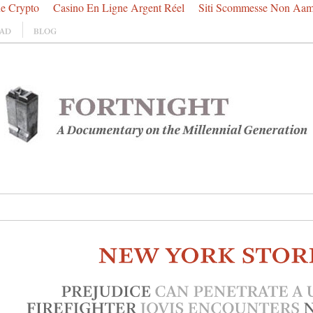
e Crypto
Casino En Ligne Argent Réel
Siti Scommesse Non Aa