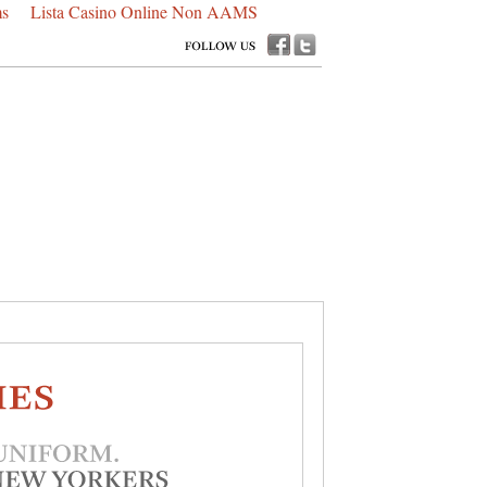
ms
Lista Casino Online Non AAMS