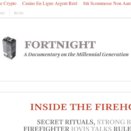
e Crypto
Casino En Ligne Argent Réel
Siti Scommesse Non Aa