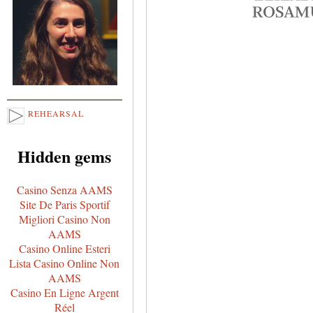
REHEARSAL
Hidden gems
Casino Senza AAMS
Site De Paris Sportif
Migliori Casino Non
AAMS
Casino Online Esteri
Lista Casino Online Non
AAMS
Casino En Ligne Argent
Réel