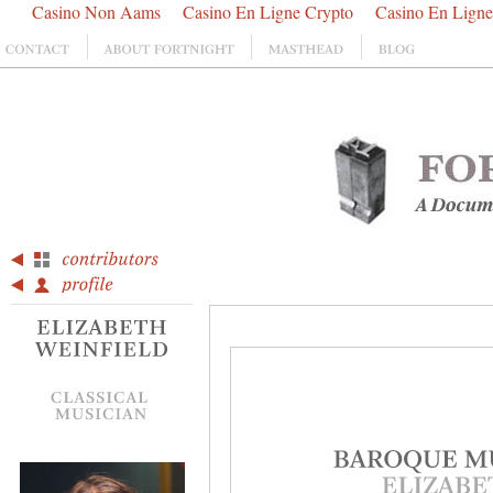
Casino Non Aams
Casino En Ligne Crypto
Casino En Ligne