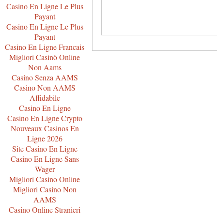
Casino En Ligne Le Plus
Payant
Casino En Ligne Le Plus
Payant
Casino En Ligne Francais
Migliori Casinò Online
Non Aams
Casino Senza AAMS
Casino Non AAMS
Affidabile
Casino En Ligne
Casino En Ligne Crypto
Nouveaux Casinos En
Ligne 2026
Site Casino En Ligne
Casino En Ligne Sans
Wager
Migliori Casino Online
Migliori Casino Non
AAMS
Casino Online Stranieri