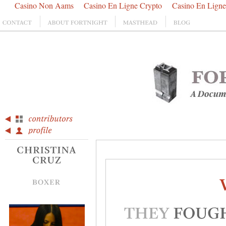
Casino Non Aams
Casino En Ligne Crypto
Casino En Ligne