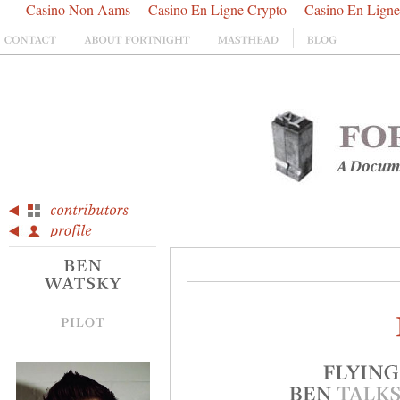
Casino Non Aams
Casino En Ligne Crypto
Casino En Ligne