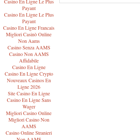
Casino En Ligne Le Plus
Payant
Casino En Ligne Le Plus
Payant
Casino En Ligne Francais
Migliori Casinò Online
Non Aams
Casino Senza AAMS
Casino Non AAMS
Affidabile
Casino En Ligne
Casino En Ligne Crypto
Nouveaux Casinos En
Ligne 2026
Site Casino En Ligne
Casino En Ligne Sans
Wager
Migliori Casino Online
Migliori Casino Non
AAMS
Casino Online Stranieri
Non AAMS