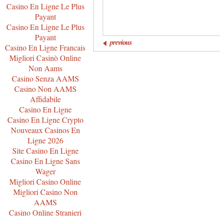
Casino En Ligne Le Plus
Payant
Casino En Ligne Le Plus
Payant
Casino En Ligne Francais
Migliori Casinò Online
Non Aams
Casino Senza AAMS
Casino Non AAMS
Affidabile
Casino En Ligne
Casino En Ligne Crypto
Nouveaux Casinos En
Ligne 2026
Site Casino En Ligne
Casino En Ligne Sans
Wager
Migliori Casino Online
Migliori Casino Non
AAMS
Casino Online Stranieri