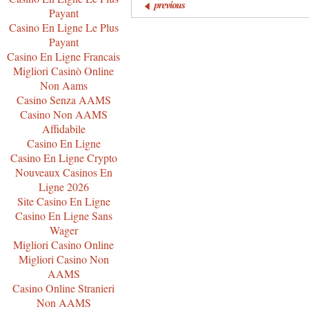
Payant
Casino En Ligne Le Plus
Payant
Casino En Ligne Francais
Migliori Casinò Online
Non Aams
Casino Senza AAMS
Casino Non AAMS
Affidabile
Casino En Ligne
Casino En Ligne Crypto
Nouveaux Casinos En
Ligne 2026
Site Casino En Ligne
Casino En Ligne Sans
Wager
Migliori Casino Online
Migliori Casino Non
AAMS
Casino Online Stranieri
Non AAMS