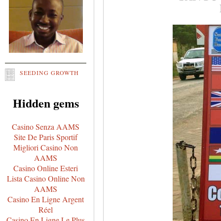
SEEDING GROWTH
Hidden gems
Casino Senza AAMS
Site De Paris Sportif
Migliori Casino Non
AAMS
Casino Online Esteri
Lista Casino Online Non
AAMS
Casino En Ligne Argent
Réel
Casino En Ligne Le Plus