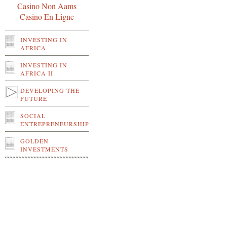
Casino Non Aams
Casino En Ligne
INVESTING IN
AFRICA
INVESTING IN
AFRICA II
DEVELOPING THE
FUTURE
SOCIAL
ENTREPRENEURSHIP
GOLDEN
INVESTMENTS