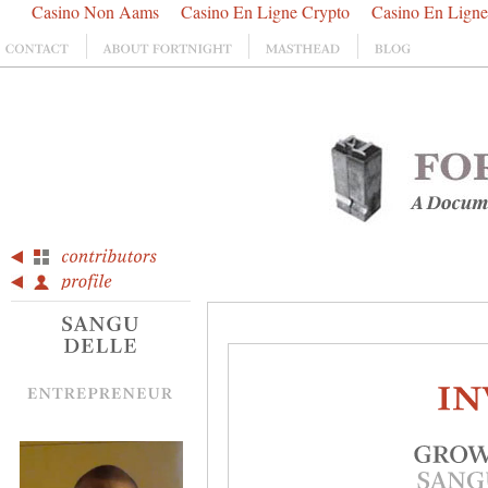
Casino Non Aams
Casino En Ligne Crypto
Casino En Ligne