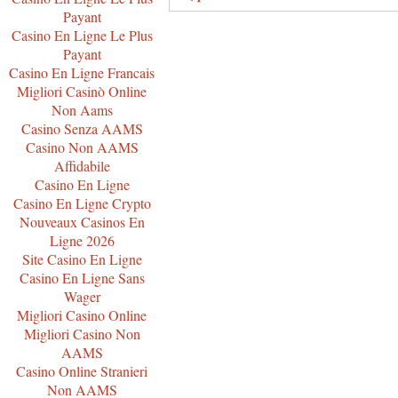
Payant
Casino En Ligne Le Plus
Payant
Casino En Ligne Francais
Migliori Casinò Online
Non Aams
Casino Senza AAMS
Casino Non AAMS
Affidabile
Casino En Ligne
Casino En Ligne Crypto
Nouveaux Casinos En
Ligne 2026
Site Casino En Ligne
Casino En Ligne Sans
Wager
Migliori Casino Online
Migliori Casino Non
AAMS
Casino Online Stranieri
Non AAMS