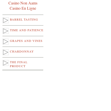
Casino Non Aams
Casino En Ligne
BARREL TASTING
TIME AND PATIENCE
GRAPES AND VINES
CHARDONNAY
THE FINAL
PRODUCT