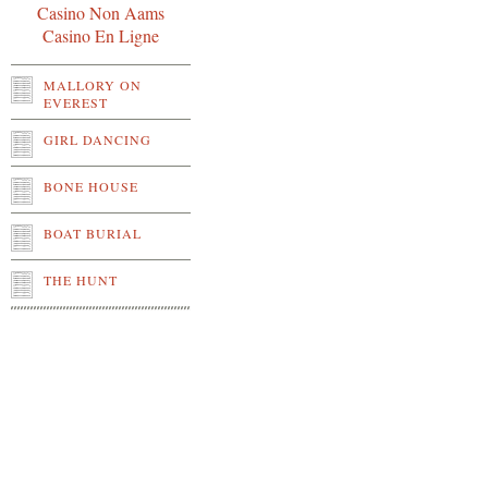
Casino Non Aams
Casino En Ligne
MALLORY ON
EVEREST
GIRL DANCING
BONE HOUSE
BOAT BURIAL
THE HUNT