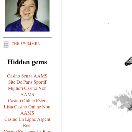
THE SWIMMER
Hidden gems
Casino Senza AAMS
Site De Paris Sportif
Migliori Casino Non
AAMS
Casino Online Esteri
Lista Casino Online Non
AAMS
Casino En Ligne Argent
Réel
Casino En Ligne Le Plus