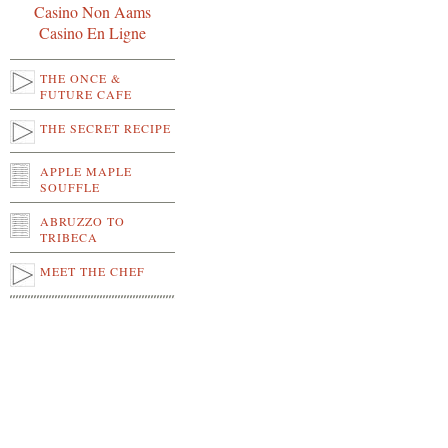
Casino Non Aams
Casino En Ligne
THE ONCE &
FUTURE CAFE
THE SECRET RECIPE
APPLE MAPLE
SOUFFLE
ABRUZZO TO
TRIBECA
MEET THE CHEF