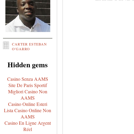
CARTER ESTEBAN
O'GARRO
Hidden gems
Casino Senza AAMS
Site De Paris Sportif
Migliori Casino Non
AAMS
Casino Online Esteri
Lista Casino Online Non
AAMS
Casino En Ligne Argent
Réel