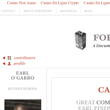
Casino Non Aams
Casino En Ligne Crypto
Casino En Ligne