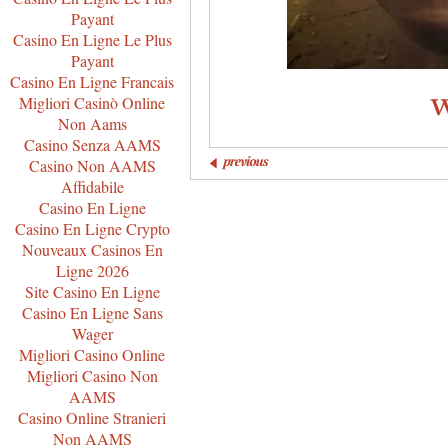
Payant
Casino En Ligne Le Plus
Payant
Casino En Ligne Francais
Migliori Casinò Online
Non Aams
Casino Senza AAMS
Casino Non AAMS
Affidabile
Casino En Ligne
Casino En Ligne Crypto
Nouveaux Casinos En
Ligne 2026
Site Casino En Ligne
Casino En Ligne Sans
Wager
Migliori Casino Online
Migliori Casino Non
AAMS
Casino Online Stranieri
Non AAMS