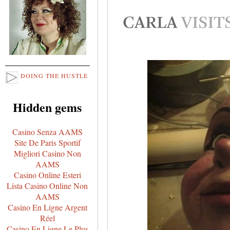
DOING THE HUSTLE
Hidden gems
Casino Senza AAMS
Site De Paris Sportif
Migliori Casino Non
AAMS
Casino Online Esteri
Lista Casino Online Non
AAMS
Casino En Ligne Argent
Réel
Casino En Ligne Le Plus