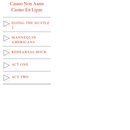
Casino Non Aams
Casino En Ligne
DOING THE HUSTLE
2
MANNEQUIN
AMERICANS
REHEARSAL ROCK
ACT ONE
ACT TWO