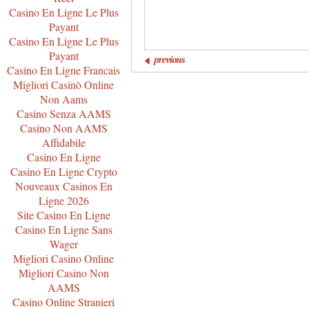
Casino En Ligne Le Plus
Payant
Casino En Ligne Le Plus
Payant
Casino En Ligne Francais
Migliori Casinò Online
Non Aams
Casino Senza AAMS
Casino Non AAMS
Affidabile
Casino En Ligne
Casino En Ligne Crypto
Nouveaux Casinos En
Ligne 2026
Site Casino En Ligne
Casino En Ligne Sans
Wager
Migliori Casino Online
Migliori Casino Non
AAMS
Casino Online Stranieri