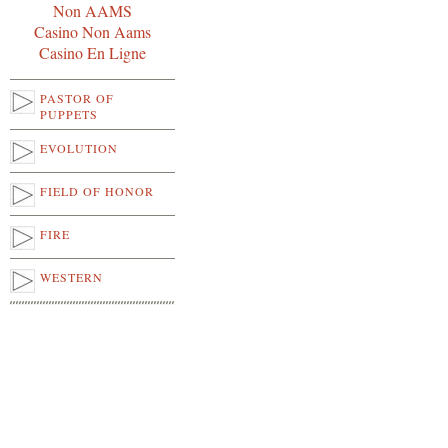
Non AAMS
Casino Non Aams
Casino En Ligne
PASTOR OF
PUPPETS
EVOLUTION
FIELD OF HONOR
FIRE
WESTERN