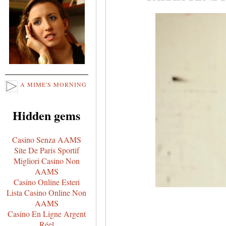
A MIME'S MORNING
Hidden gems
Casino Senza AAMS
Site De Paris Sportif
Migliori Casino Non
AAMS
Casino Online Esteri
Lista Casino Online Non
AAMS
Casino En Ligne Argent
Réel