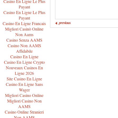
Casino En Ligne Le Plus
Payant
Casino En Ligne Le Plus
Payant
Casino En Ligne Francais
Migliori Casinò Online
Non Aams
Casino Senza AAMS
Casino Non AAMS
Affidabile
Casino En Ligne
Casino En Ligne Crypto
Nouveaux Casinos En
Ligne 2026
Site Casino En Ligne
Casino En Ligne Sans
Wager
Migliori Casino Online
Migliori Casino Non
AAMS
Casino Online Stranieri
Non AAMS