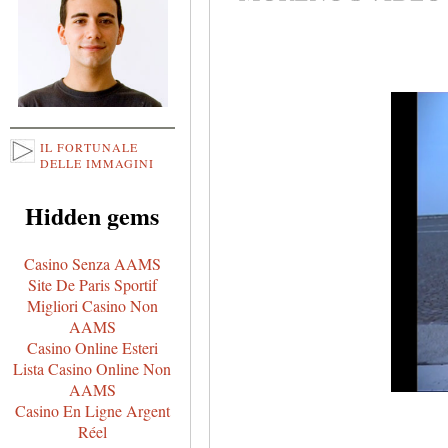
IL FORTUNALE
DELLE IMMAGINI
Hidden gems
Casino Senza AAMS
Site De Paris Sportif
Migliori Casino Non
AAMS
Casino Online Esteri
Lista Casino Online Non
AAMS
Casino En Ligne Argent
Réel